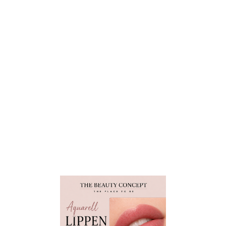
e2c4029d-1028-46e2-a5b1-c8cc5f2e3e38